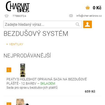
0 Kč
info@charvatbros.cz
775663724
BEZDUŠOVÝ SYSTÉM
VENTILKY
NEJPRODÁVANĚJŠÍ
1.
PEATY'S HOLESHOT OPRAVNÁ SADA NA BEZDUŠOVÉ
PLÁŠTĚ - 12 BAREV
–
SKLADEM
Sada pro opravu bezdušových plášťů
659 Kč