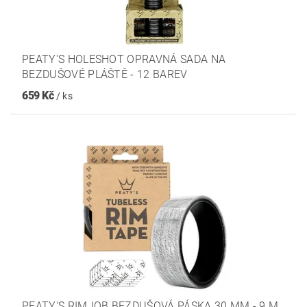
PEATY'S HOLESHOT OPRAVNÁ SADA NA
BEZDUŠOVÉ PLÁŠTĚ - 12 BAREV
659 Kč
/ ks
PEATY'S RIMJOB BEZDUŠOVÁ PÁSKA 30 MM - 9 M