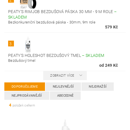
2.
PEATY'S RIMJOB BEZDUŠOVÁ PÁSKA 30 MM - 9 M ROLE
–
SKLADEM
Bezkonkurenční bezdušová páska - 30mm, 9m role
579 Kč
3.
PEATY'S HOLESHOT BEZDUŠOVÝ TMEL
–
SKLADEM
Bezdušový tmel
od 249 Kč
ZOBRAZIT VÍCE
DOPORUČUJEME
NEJLEVNĚJŠÍ
NEJDRAŽŠÍ
NEJPRODÁVANĚJŠÍ
ABECEDNĚ
4
položek celkem