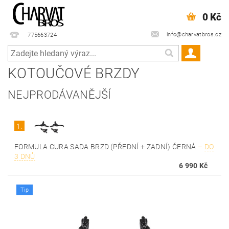
0 Kč
info@charvatbros.cz
775663724
KOTOUČOVÉ BRZDY
NEJPRODÁVANĚJŠÍ
1.
FORMULA CURA SADA BRZD (PŘEDNÍ + ZADNÍ) ČERNÁ
–
DO
3 DNŮ
6 990 Kč
Tip