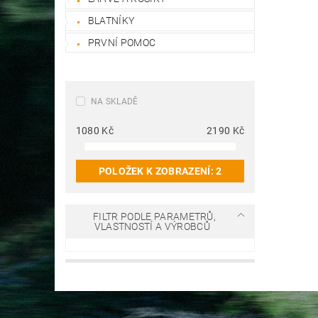
BLATNÍKY
PRVNÍ POMOC
NA SKLADĚ
1080
Kč
2190
Kč
POLOŽEK K ZOBRAZENÍ:
2
FILTR PODLE PARAMETRŮ,
VLASTNOSTÍ A VÝROBCŮ