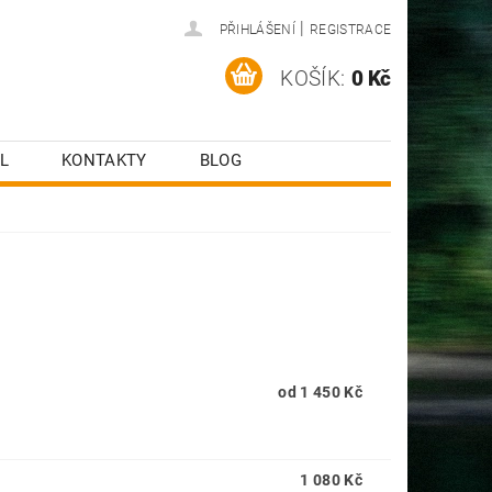
|
PŘIHLÁŠENÍ
REGISTRACE
KOŠÍK:
0 Kč
L
KONTAKTY
BLOG
od 1 450 Kč
1 080 Kč