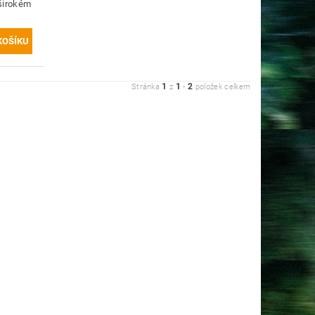
širokém
1
1
2
Stránka
z
-
položek celkem