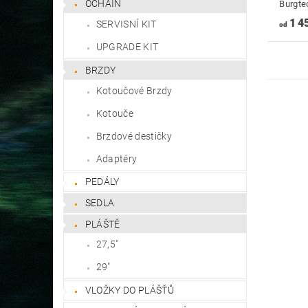
OCHAIN
Burgte
1 4
SERVISNÍ KIT
od
UPGRADE KIT
BRZDY
Kotoučové Brzdy
Kotouče
Brzdové destičky
Adaptéry
PEDÁLY
SEDLA
PLÁŠTĚ
27,5"
29"
VLOŽKY DO PLÁŠŤŮ