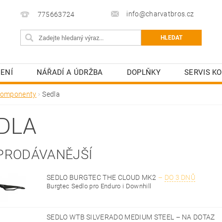
info@charvatbros.cz
775663724
ENÍ
NÁŘADÍ A ÚDRŽBA
DOPLŇKY
SERVIS KO
omponenty
Sedla
DLA
PRODÁVANĚJŠÍ
SEDLO BURGTEC THE CLOUD MK2
–
DO 3 DNŮ
Burgtec Sedlo pro Enduro i Downhill
SEDLO WTB SILVERADO MEDIUM STEEL
–
NA DOTAZ