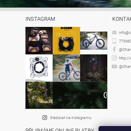
INSTAGRAM
KONTA
info
@
c
77566
@Char
http:/
@Char
Sledovat na Instagramu
PŘIJÍMÁME ONLINE PLATBY