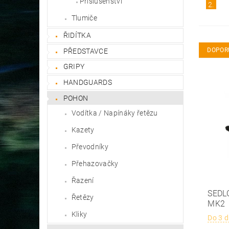
Příslušenství
2.
Tlumiče
ŘIDÍTKA
DOPOR
PŘEDSTAVCE
GRIPY
HANDGUARDS
POHON
Vodítka / Napínáky řetězu
Kazety
Převodníky
Přehazovačky
Řazení
SEDL
Řetězy
MK2
Kliky
Do 3 