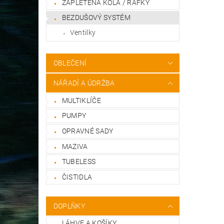
ZAPLETENÁ KOLA / RÁFKY
BEZDUŠOVÝ SYSTÉM
Ventilky
OBLEČENÍ
NÁŘADÍ A ÚDRŽBA
MULTIKLÍČE
PUMPY
OPRAVNÉ SADY
MAZIVA
TUBELESS
ČISTIDLA
DOPLŇKY
LÁHVE A KOŠÍKY