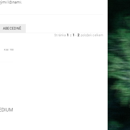
ými ližinami.
ABECEDNĚ
1
1
2
Stránka
z
-
položek celkem
Kód:
198
EDIUM