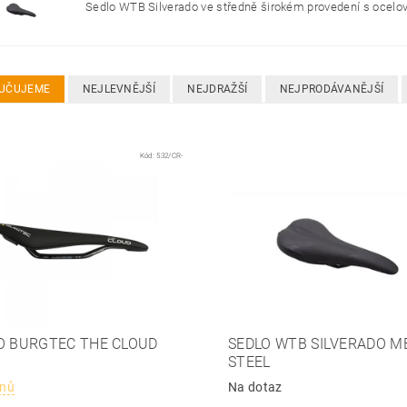
Sedlo WTB Silverado ve středně širokém provedení s ocelov
UČUJEME
NEJLEVNĚJŠÍ
NEJDRAŽŠÍ
NEJPRODÁVANĚJŠÍ
Kód:
532/CR-
O BURGTEC THE CLOUD
SEDLO WTB SILVERADO M
STEEL
dnů
Na dotaz