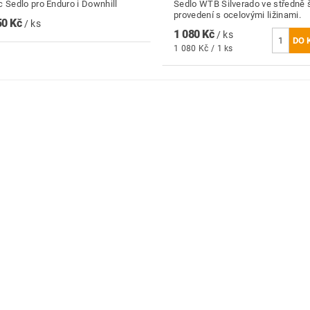
c Sedlo pro Enduro i Downhill
Sedlo WTB Silverado ve středně 
provedení s ocelovými ližinami.
50 Kč
/ ks
1 080 Kč
/ ks
1 080 Kč / 1 ks