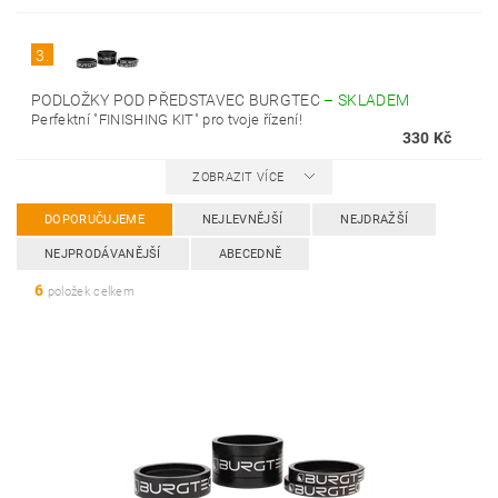
3.
PODLOŽKY POD PŘEDSTAVEC BURGTEC
–
SKLADEM
Perfektní "FINISHING KIT" pro tvoje řízení!
330 Kč
ZOBRAZIT VÍCE
DOPORUČUJEME
NEJLEVNĚJŠÍ
NEJDRAŽŠÍ
NEJPRODÁVANĚJŠÍ
ABECEDNĚ
6
položek celkem