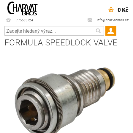
0 Kč
info@charvatbros.cz
775663724
FORMULA SPEEDLOCK VALVE