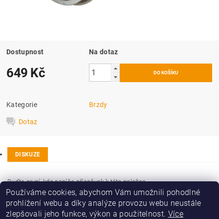
Dostupnost
Na dotaz
649 Kč
Kategorie
Brzdy
Dotaz
DISKUZE
Buďte první, kdo napíše příspěvek k této položce.
Používáme cookies, abychom Vám umožnili pohodlné
Přidat komentář
prohlížení webu a díky analýze provozu webu neustále
zlepšovali jeho funkce, výkon a použitelnost.
Více