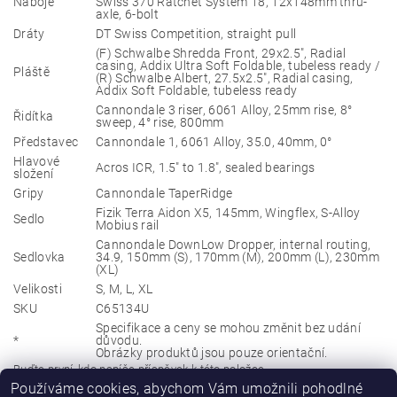
Náboje
Swiss 370 Ratchet System 18, 12x148mm thru-
axle, 6-bolt
Dráty
DT Swiss Competition, straight pull
(F) Schwalbe Shredda Front, 29x2.5", Radial
casing, Addix Ultra Soft Foldable, tubeless ready /
Pláště
(R) Schwalbe Albert, 27.5x2.5", Radial casing,
Addix Soft Foldable, tubeless ready
Cannondale 3 riser, 6061 Alloy, 25mm rise, 8°
Řidítka
sweep, 4° rise, 800mm
Představec
Cannondale 1, 6061 Alloy, 35.0, 40mm, 0°
Hlavové
Acros ICR, 1.5" to 1.8", sealed bearings
složení
Gripy
Cannondale TaperRidge
Fizik Terra Aidon X5, 145mm, Wingflex, S-Alloy
Sedlo
Mobius rail
Cannondale DownLow Dropper, internal routing,
Sedlovka
34.9, 150mm (S), 170mm (M), 200mm (L), 230mm
(XL)
Velikosti
S, M, L, XL
SKU
C65134U
Specifikace a ceny se mohou změnit bez udání
*
důvodu.
Obrázky produktů jsou pouze orientační.
Buďte první, kdo napíše příspěvek k této položce.
Používáme cookies, abychom Vám umožnili pohodlné