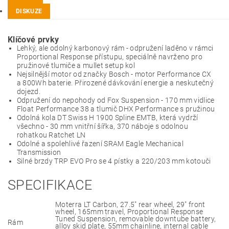
DISKUZE
Klíčové prvky
Lehký, ale odolný karbonový rám - odpružení laděno v rámci
Proportional Response přístupu, speciálně navrženo pro
pružinové tlumiče a mullet setup kol
Nejsilnější motor od značky Bosch - motor Performance CX
a 800Wh baterie. Přirozené dávkování energie a neskutečný
dojezd.
Odpružení do nepohody od Fox Suspension - 170 mm vidlice
Float Performance 38 a tlumič DHX Performance s pružinou
Odolná kola DT Swiss H 1900 Spline EMTB, která vydrží
všechno - 30 mm vnitřní šířka, 370 náboje s odolnou
rohatkou Ratchet LN
Odolné a spolehlivé řazení SRAM Eagle Mechanical
Transmission
Silné brzdy TRP EVO Pro se 4 pístky a 220/203 mm kotouči
SPECIFIKACE
Moterra LT Carbon, 27.5" rear wheel, 29" front
wheel, 165mm travel, Proportional Response
Tuned Suspension, removable downtube battery,
Rám
alloy skid plate, 55mm chainline, internal cable