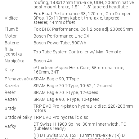
routing, 148x12mm thru-axle, UDH, 200mm native
post mount brake, 1.5” – 1.8” tapered headtube
Fox Float Performance 38, 170mm, Grip Damper
Vidlice
3Pos, 15x110mm Kabolt thru-axle, tapered
steerer, 44mm offset
Tlumič
Fox DHX Performance, Coil, 2 pos adj, 230x65mm
Motor
Bosch Performance Line CX
Baterie
Bosch PowerTube, 800Wh
Řídící
Top Tube System Controller w/ Mini Remote
jednotka
Nabíječka
Bosch 4A
e*thirteen e*spec Helix Core, 55mm chainline,
Kliky
160mm, 34T
Přehazovačka
SRAM Eagle 90, T-Type
Kazeta
SRAM Eagle 70 T-Type, 10-52, 12-speed
Řetěz
SRAM Eagle 70 T-Type, 12-speed
Řazení
SRAM Eagle 90, T-Type, 12-speed
TRP EVO Pro 4-piston hydraulic disc, 220/203mm
Brzdy
rotors
Brzdové páky
TRP EVO Pro hydraulic disc
DT Swiss H 1900 Spline, 30mm inner width, TC
Ráfky
(tubeless ready)
(F) DT Swiss 370, 15x110mm thru-axle / (R) DT