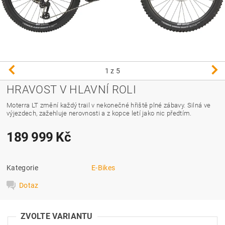
1
z 5
HRAVOST V HLAVNÍ ROLI
Moterra LT změní každý trail v nekonečné hřiště plné zábavy. Silná ve
výjezdech, zažehluje nerovnosti a z kopce letí jako nic předtím.
189 999 Kč
Kategorie
E-Bikes
Dotaz
ZVOLTE VARIANTU