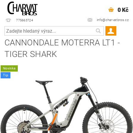
0 Kč
info@charvatbros.cz
775663724
CANNONDALE MOTERRA LT1 -
TIGER SHARK
Novinka
Tip