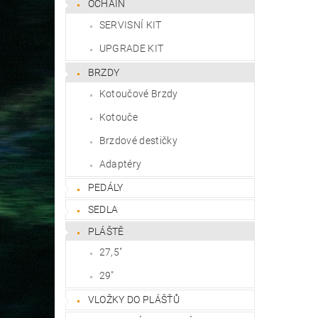
OCHAIN
SERVISNÍ KIT
UPGRADE KIT
BRZDY
Kotoučové Brzdy
Kotouče
Brzdové destičky
Adaptéry
PEDÁLY
SEDLA
PLÁŠTĚ
27,5"
29"
VLOŽKY DO PLÁŠŤŮ