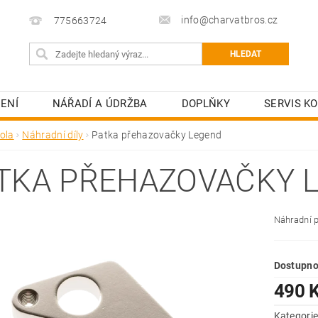
info@charvatbros.cz
775663724
ENÍ
NÁŘADÍ A ÚDRŽBA
DOPLŇKY
SERVIS KO
ola
Náhradní díly
Patka přehazovačky Legend
TKA PŘEHAZOVAČKY 
Náhradní 
Dostupno
490 
Kategori