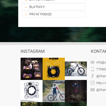
BLATNÍKY
PRVNÍ POMOC
INSTAGRAM
KONTA
info
@
c
77566
@Char
http:/
@Char