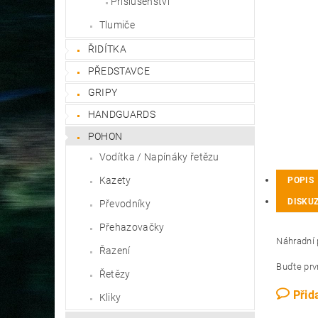
Příslušenství
Tlumiče
ŘIDÍTKA
PŘEDSTAVCE
GRIPY
HANDGUARDS
POHON
Vodítka / Napínáky řetězu
Kazety
POPIS
DISKU
Převodníky
Přehazovačky
Náhradní 
Řazení
Buďte prvn
Řetězy
Přid
Kliky