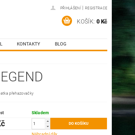
|
PŘIHLÁŠENÍ
REGISTRACE
KOŠÍK:
0 Kč
L
KONTAKTY
BLOG
LEGEND
patka přehazovačky
st
Skladem
Kč
e
Náhradní díly