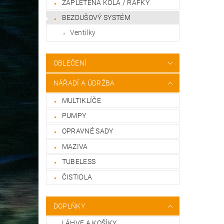
ZAPLETENÁ KOLA / RÁFKY
BEZDUŠOVÝ SYSTÉM
Ventilky
OBLEČENÍ
NÁŘADÍ A ÚDRŽBA
MULTIKLÍČE
PUMPY
OPRAVNÉ SADY
MAZIVA
TUBELESS
ČISTIDLA
DOPLŇKY
LÁHVE A KOŠÍKY