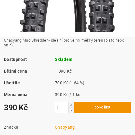
Chaoyang Mud Shredder - ideální pro velmi měkký terén (bláto nebo
sníh).
Dostupnost
Skladem
Běžná cena
1 090 Kč
Ušetříte
700 Kč
(–64 %)
Měrná cena
390 Kč / 1 ks
390 Kč
Značka
Chaoyang