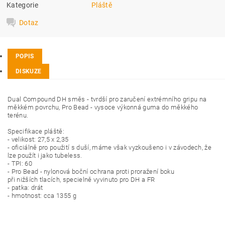
Kategorie
Pláště
Dotaz
POPIS
DISKUZE
Dual Compound DH směs - tvrdší pro zaručení extrémního gripu na
měkkém povrchu, Pro Bead - vysoce výkonná guma do měkkého
terénu.
Specifikace pláště:
- velikost: 27,5 x 2,35
- oficiálně pro použití s duší, máme však vyzkoušeno i v závodech, že
lze použít i jako tubeless.
- TPI: 60
- Pro Bead - nylonová boční ochrana proti proražení boku
při nižších tlacích, specielně vyvinuto pro DH a FR
- patka: drát
- hmotnost: cca 1355 g