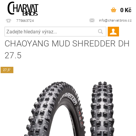
0 Kč
info@charvatbros.cz
775663724
CHAOYANG MUD SHREDDER DH
27.5
27,5"