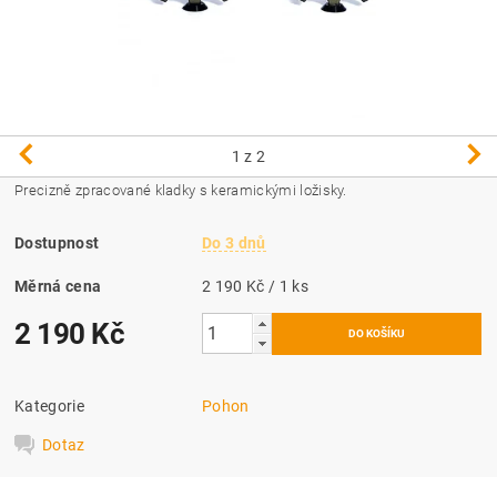
1
z 2
Precizně zpracované kladky s keramickými ložisky.
Dostupnost
Do 3 dnů
Měrná cena
2 190 Kč / 1 ks
2 190 Kč
Kategorie
Pohon
Dotaz