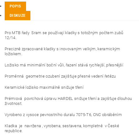
POPIS
DISKUZE
Pro MTB řady Sram se používají kladky s totožným počtem zubů
12/14.
Precizně zpracované kladky s inovovaným velkým, keramickým
ložiskem.
Ložisko má minimální boční vůli, řazení stává rychlejší, přesnější
Proměnná geometrie ozubení zajišťuje přesné vedení řetězu
Keramické ložisko maximálně snižuje tření
Prémiová povrchová úpravu HARDEL snižuje tření a zajišťuje dlouhou
životnost.
Vyrobeno z vysoce pevnostního duralu 7075-T6, CNC obráběním
Kladka je navržena , vyrobena, sestavena, kompletně v České
republice.