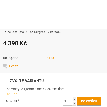
To nejlepší pro DH od Burgtec - v karbonu!
4 390 Kč
Kategorie
Řidítka
Dotaz
ZVOLTE VARIANTU
rozměry: 31,8mm clamp / 30mm rise
Do 3 dnů
4 390 Kč