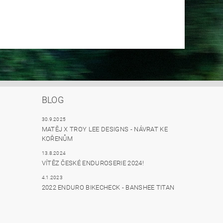
BLOG
30.9.2025
MATĚJ X TROY LEE DESIGNS - NÁVRAT KE
KOŘENŮM
13.8.2024
VÍTĚZ ČESKÉ ENDUROSERIE 2024!
4.1.2023
2022 ENDURO BIKECHECK - BANSHEE TITAN