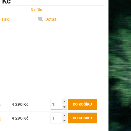
 Kč
e
Řidítka
Tisk
Dotaz
ů
4 290 Kč
ů
4 290 Kč