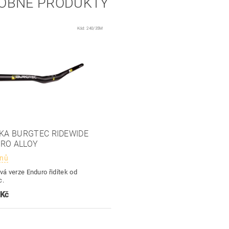
OBNÉ PRODUKTY
Kód:
240/35M
TKA BURGTEC RIDEWIDE
RO ALLOY
dnů
vá verze Enduro řidítek od
c.
 Kč