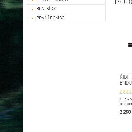
POD
BLATNÍKY
PRVNÍ POMOC
ŘIDÍ
ENDU
Do 3 
Hliníko
Burgte
2 290