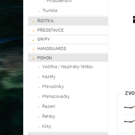
Příslušenství
Tlumiče
ŘIDÍTKA
PŘEDSTAVCE
GRIPY
HANDGUARDS
POHON
Vodítka / Napínáky řetězu
Kazety
Převodníky
ZVO
Přehazovačky
Řazení
Řetězy
Kliky