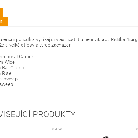
ZE
renční pohodlí a vynikající vlastnosti tlumení vibrací. Řídítka "Bu
žela velké otřesy a tvrdé zacházení.
irectional Carbon
m Wide
 Bar Clamp
 Rise
cksweep
psweep
VISEJÍCÍ PRODUKTY
Kód:
264
K