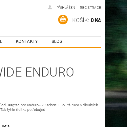
|
PŘIHLÁŠENÍ
REGISTRACE
KOŠÍK:
0 Kč
L
KONTAKTY
BLOG
WIDE ENDURO
í od Burgtec pro enduro - v Karbonu! Boli tě ruce v dlouhých
Tak tyhle řidítka potřebuješ!