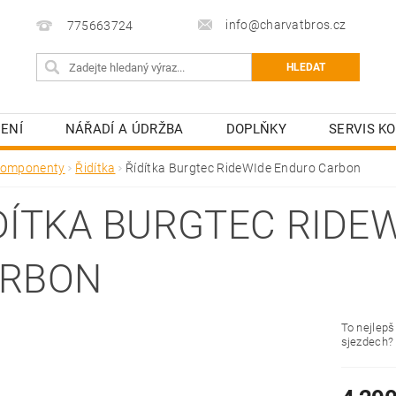
info@charvatbros.cz
775663724
ENÍ
NÁŘADÍ A ÚDRŽBA
DOPLŇKY
SERVIS KO
omponenty
Řidítka
Řídítka Burgtec RideWIde Enduro Carbon
DÍTKA BURGTEC RIDE
RBON
To nejlepš
sjezdech? 