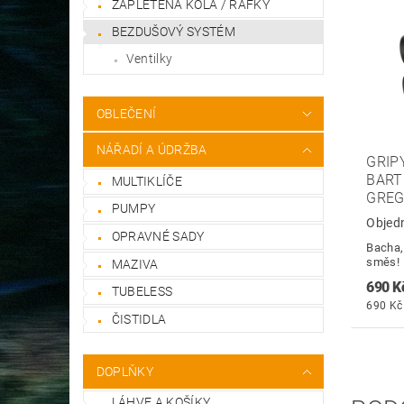
ZAPLETENÁ KOLA / RÁFKY
BEZDUŠOVÝ SYSTÉM
Ventilky
OBLEČENÍ
NÁŘADÍ A ÚDRŽBA
GRIP
BART
MULTIKLÍČE
GREG
PUMPY
Objed
OPRAVNÉ SADY
Bacha,
směs!
MAZIVA
690 K
TUBELESS
690 Kč 
ČISTIDLA
DOPLŇKY
LÁHVE A KOŠÍKY