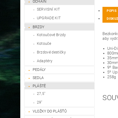
OCHAIN
SERVISNÍ KIT
POPIS
UPGRADE KIT
DISKU
BRZDY
Bezkonku
Kotoučové Brzdy
aby vydr
Kotouče
Uni-D
Brzdové destičky
800m
35mm
Adaptéry
30mm
9º Ba
PEDÁLY
5º U
258g
SEDLA
PLÁŠTĚ
27,5"
SOU
29"
VLOŽKY DO PLÁŠŤŮ