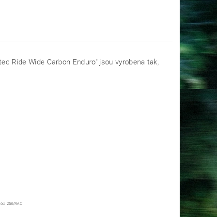
rgtec Ride Wide Carbon Enduro" jsou vyrobena tak,
ód:
258/RAC