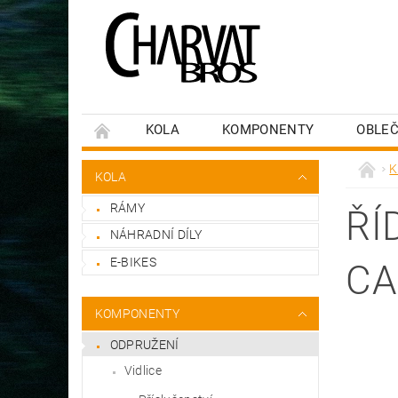
KOLA
KOMPONENTY
OBLEČ
K
KOLA
RÁMY
ŘÍ
NÁHRADNÍ DÍLY
E-BIKES
CA
KOMPONENTY
ODPRUŽENÍ
Vidlice