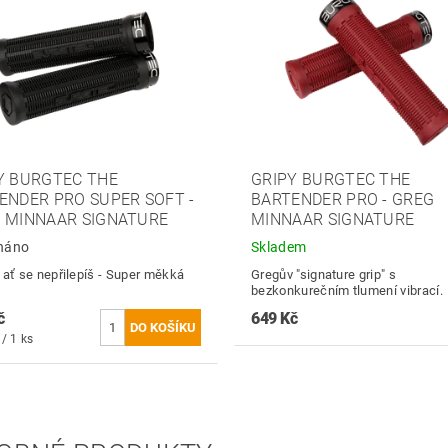
Y BURGTEC THE
GRIPY BURGTEC THE
ENDER PRO SUPER SOFT -
BARTENDER PRO - GREG
 MINNAAR SIGNATURE
MINNAAR SIGNATURE
náno
Skladem
 ať se nepřilepíš - Super měkká
Gregův "signature grip" s
bezkonkurečním tlumení vibrací.
č
649 Kč
/ 1 ks