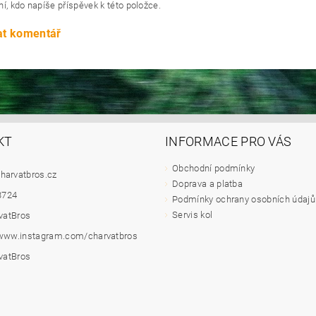
í, kdo napíše příspěvek k této položce.
at komentář
KT
INFORMACE PRO VÁS
Obchodní podmínky
harvatbros.cz
Doprava a platba
3724
Podmínky ochrany osobních údajů
Servis kol
vatBros
/www.instagram.com/charvatbros
vatBros