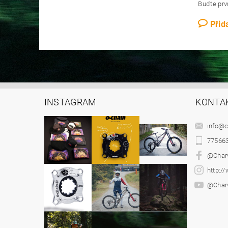
Buďte prvn
Přid
INSTAGRAM
KONTA
info
@
c
77566
@Char
http:/
@Char