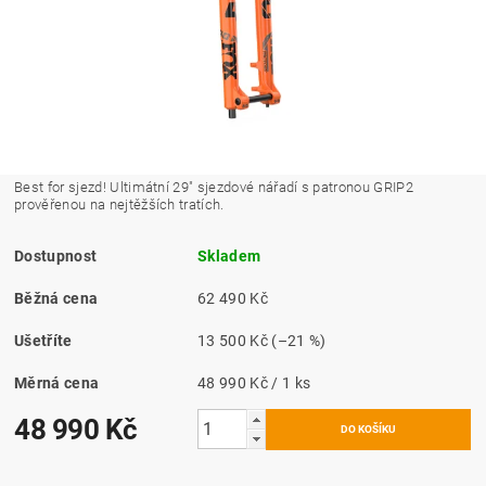
Best for sjezd! Ultimátní 29" sjezdové nářadí s patronou GRIP2
prověřenou na nejtěžších tratích.
Dostupnost
Skladem
Běžná cena
62 490 Kč
Ušetříte
13 500 Kč
(–21 %)
Měrná cena
48 990 Kč / 1 ks
48 990 Kč