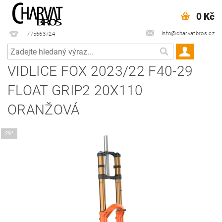
0 Kč
info@charvatbros.cz
775663724
VIDLICE FOX 2023/22 F40-29
FLOAT GRIP2 20X110
ORANŽOVÁ
29"