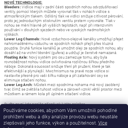
NOVÉ TECHNOLOGIE:
Bleeders:
Vidlice mají v zadní části spodních nohou odvzdušňovací
ventily, pomocí kterých můžete vyrovnat tlak v nohách vidlice s
atmosférickým tlakem. Odlišný tlak ve vidlici snižuje citlivost pérování,
proto jej jednoduchým stisknutím ventilu prstem vyrovnáte. Tlak v
nohou se mění hlavně při vyšších teplotách, např. při intenzivním
používání v dlouhých sjezdech nebo ve vysokých nadmořských
výškách.
Lower Leg Channels:
Nové vzduchovo-olejové kanálky umožňují přejet
nahromaděnému vzduchu ve spodních nohách přejít přes kluzná
pouzdra. Druhá funkce kanálků je umožnit oleji ze spodních nohou, aby
dosáhl až na vrchní těsnění (gufera) a udržují je čerstvě namazaná.
Floating Axle:
Nový systém pro osu zamezuje tomu, aby byla
rovnoběžnost nohou vidlice ovlivňována rozličnou šířkou předního
náboje. Dokonalá souosost snižuje tření při pružení, které je tak
efektivnější a plynulejší. Mwchnismus na pravé noze vidlice si
nastavíte přesně pro vaši šířku náboje a při zatahování osy se
eliminuje stlačení nohou.
Lower Leg Arch:
Můstek mezi spodníma nohama má nový zaoblený
tvar, čímž se zvětšila tuhost vidlice a zároveň vznikl větší prostor mezi
můstkem a rámem kola při úplném stlačení vidlice.
Buďte první, kdo napíše příspěvek k této položce.
Používáme cookies, abychom Vám umožnili pohodlné
Přidat komentář
prohlížení webu a díky analýze provozu webu neustále
zlepšovali jeho funkce, výkon a použitelnost.
Více