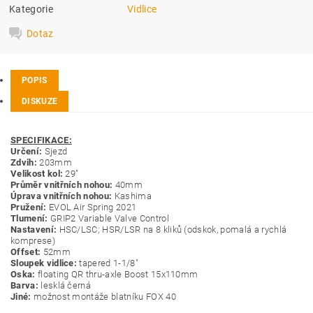
Kategorie
Vidlice
Dotaz
POPIS
DISKUZE
SPECIFIKACE:
Určení:
Sjezd
Zdvih:
203mm
Velikost kol:
29”
Průměr vnitřních nohou:
40mm
Úprava
vnitřních nohou:
Kashima
Pružení:
EVOL Air Spring 2021
Tlumení:
GRIP2 Variable Valve Control
Nastavení:
HSC/LSC; HSR/LSR na 8 kliků (odskok, pomalá a rychlá
komprese)
Offset:
52mm
Sloupek vidlice:
tapered 1-1/8"
Oska:
floating QR thru-axle Boost 15x110mm
Barva:
lesklá černá
Jiné:
možnost montáže blatníku FOX 40